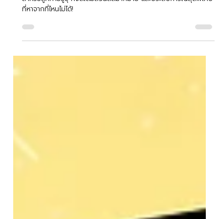
Hock Tiger
1 ธ.ค. 2568
ยาว 1 นาที
ISUZU my-MEMBER ”เอกสิทธิ์พิเศษ อัป
เกรดได้”
ISUZU my-MEMBER ”เอกสิทธิ์พิเศษ อัปเกรดได้” เอกสิทธิ์พิเศษ
สำหรับลูกค้าอีซูซุ ที่จัดเต็มส่วนลดมากมาย และประสบการณ์สุดพิเศษ
ที่หาจากที่ไหนไม่ได้!