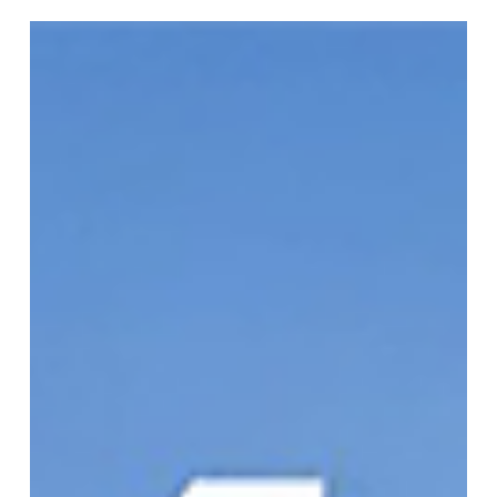
นำรถเข้าศูนย์ ได้ทั้งลด ได้ทั้งคะแนน
นำรถเข้าเช็กที่ศูนย์บริการอีซูซุ ลดจริงทั้งน้ำมันเครื่อง ยาง อะไหล่
แบต พร้อมสะสมคะแนน ISUZU my-MEMBER รับสิทธิ์ผ่านแอป my-
ISUZU