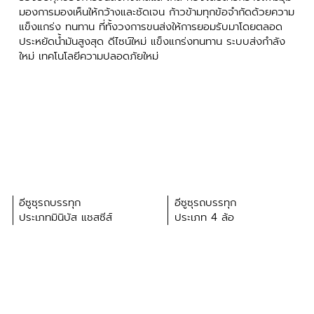
มองการมองเห็นให้กว้างและชัดเจน ก้าวข้ามทุกข้อจำกัดด้วยความ
แข็งแกร่ง ทนทาน ที่ทั้งวงการขนส่งให้การยอมรับมาโดยตลอด
ประหยัดน้ำมันสูงสุด ดีไซน์ใหม่ แข็งแกร่งทนทาน ระบบส่งกำลัง
ใหม่ เทคโนโลยีความปลอดภัยใหม่
อีซูซุรถบรรทุก
อีซูซุรถบรรทุก
ประเภทมินิบัส แชสซีส์
ประเภท 4 ล้อ