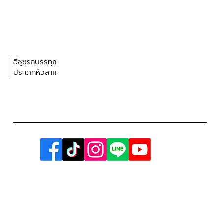
อีซูซุรถบรรทุก
ประเภทหัวลาก
063-210-5646 (ติดต่อคอลเซ็นเตอร์)
อีซูซุฮกอันตึ๊งกรุ๊ป (สำนักงานใหญ่)
19 ม.4 ถ.สิงหวัฒน์ ต.บ้านคลอง