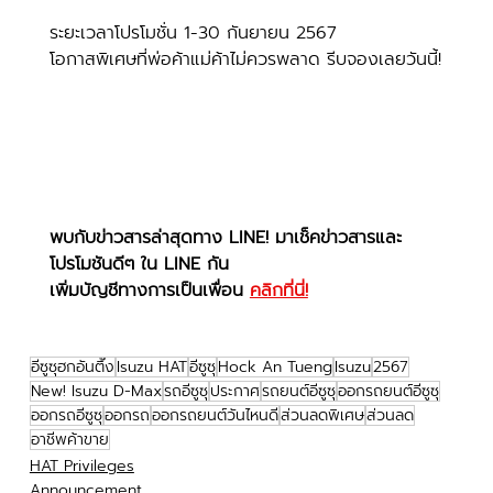
ระยะเวลาโปรโมชั่น 1-30 กันยายน 2567
โอกาสพิเศษที่พ่อค้าแม่ค้าไม่ควรพลาด รีบจองเลยวันนี้!
พบกับข่าวสารล่าสุดทาง LINE! มาเช็คข่าวสารและ
โปรโมชันดีๆ ใน LINE กัน
เพิ่มบัญชีทางการเป็นเพื่อน 
คลิกที่นี่!
อีซูซุฮกอันตึ๊ง
Isuzu HAT
อีซูซุ
Hock An Tueng
Isuzu
2567
New! Isuzu D-Max
รถอีซูซุ
ประกาศ
รถยนต์อีซูซุ
ออกรถยนต์อีซูซุ
ออกรถอีซูซุ
ออกรถ
ออกรถยนต์วันไหนดี
ส่วนลดพิเศษ
ส่วนลด
อาชีพค้าขาย
HAT Privileges
Announcement