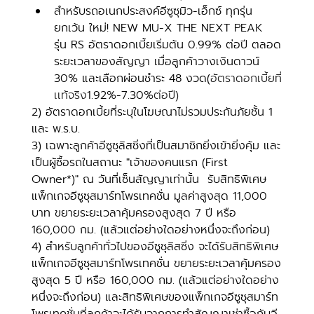
สำหรับรถอเนกประสงค์อีซูซุมิว-เอ็กซ์ ทุกรุ่น 
ยกเว้น ใหม่! NEW MU-X THE NEXT PEAK 
รุ่น RS อัตราดอกเบี้ยเริ่มต้น 0.99% ต่อปี ตลอด
ระยะเวลาของสัญญา เมื่อลูกค้าวางเงินดาวน์ 
30% และเลือกผ่อนชำระ 48 งวด(
อัตราดอกเบี้ยที่
เเท้จริง
1.92%-7.30%
ต่อปี)
2) อัตราดอกเบี้ยที่ระบุในโฆษณาไม่รวมประกันภัยชั้น 1 
และ พ.ร.บ.
3) เฉพาะลูกค้าอีซูซุลิสซิ่งที่เป็นสมาชิกยิ่งเข้ายิ่งคุ้ม และ
เป็นผู้ซื้อรถในสถานะ "เจ้าของคนแรก (First 
Owner*)" ณ วันที่เซ็นสัญญาเท่านั้น  รับสิทธิพิเศษ
แพ็กเกจอีซูซุสมาร์ทโพรเทคชั่น มูลค่าสูงสุด 11,000 
บาท ขยายระยะเวลาคุ้มครองสูงสุด 7 ปี หรือ 
160,000 กม. (แล้วแต่อย่างใดอย่างหนึ่งจะถึงก่อน)
4) สำหรับลูกค้าทั่วไปของอีซูซุลิสซิ่ง จะได้รับสิทธิพิเศษ
แพ็กเกจอีซูซุสมาร์ทโพรเทคชั่น ขยายระยะเวลาคุ้มครอง
สูงสุด 5 ปี หรือ 160,000 กม. (แล้วแต่อย่างใดอย่าง
หนึ่งจะถึงก่อน) และสิทธิพิเศษของแพ็กเกจอีซูซุสมาร์ท
โพรเทคชั่นที่ลูกค้าจะได้รับจากการทำสัญญาเช่าซื้อกับอี