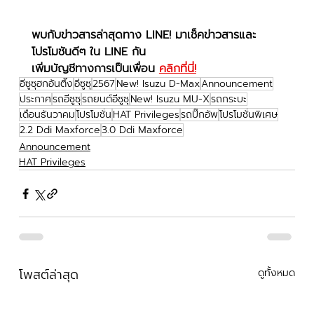
พบกับข่าวสารล่าสุดทาง LINE! มาเช็คข่าวสารและ
โปรโมชันดีๆ ใน LINE กัน
เพิ่มบัญชีทางการเป็นเพื่อน 
คลิกที่นี่!
อีซูซุฮกอันตึ๊ง
อีซูซุ
2567
New! Isuzu D-Max
Announcement
ประกาศ
รถอีซูซุ
รถยนต์อีซูซุ
New! Isuzu MU-X
รถกระบะ
เดือนธันวาคม
โปรโมชั่น
HAT Privileges
รถปิ๊กอัพ
โปรโมชั่นพิเศษ
2.2 Ddi Maxforce
3.0 Ddi Maxforce
Announcement
HAT Privileges
โพสต์ล่าสุด
ดูทั้งหมด