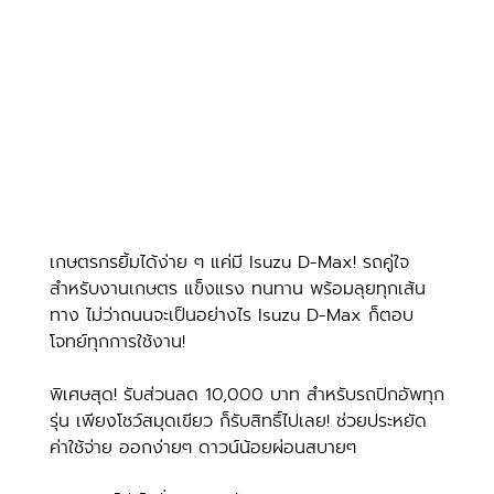
เกษตรกรยิ้มได้ง่าย ๆ แค่มี Isuzu D-Max! รถคู่ใจ
สำหรับงานเกษตร แข็งแรง ทนทาน พร้อมลุยทุกเส้น
ทาง ไม่ว่าถนนจะเป็นอย่างไร Isuzu D-Max ก็ตอบ
โจทย์ทุกการใช้งาน!
พิเศษสุด! รับส่วนลด 10,000 บาท สำหรับรถปิกอัพทุก
รุ่น เพียงโชว์สมุดเขียว ก็รับสิทธิ์ไปเลย! ช่วยประหยัด
ค่าใช้จ่าย ออกง่ายๆ ดาวน์น้อยผ่อนสบายๆ