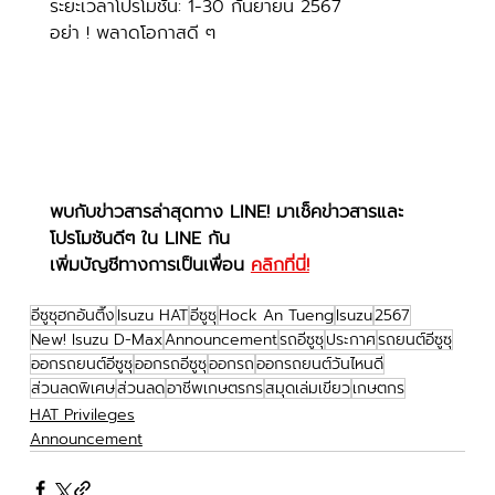
ระยะเวลาโปรโมชั่น: 1-30 กันยายน 2567
อย่า ! พลาดโอกาสดี ๆ
พบกับข่าวสารล่าสุดทาง LINE! มาเช็คข่าวสารและ
โปรโมชันดีๆ ใน LINE กัน
เพิ่มบัญชีทางการเป็นเพื่อน 
คลิกที่นี่!
อีซูซุฮกอันตึ๊ง
Isuzu HAT
อีซูซุ
Hock An Tueng
Isuzu
2567
New! Isuzu D-Max
Announcement
รถอีซูซุ
ประกาศ
รถยนต์อีซูซุ
ออกรถยนต์อีซูซุ
ออกรถอีซูซุ
ออกรถ
ออกรถยนต์วันไหนดี
ส่วนลดพิเศษ
ส่วนลด
อาชีพเกษตรกร
สมุดเล่มเขียว
เกษตกร
HAT Privileges
Announcement