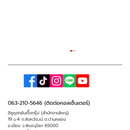
063-210-5646 (ติดต่อคอลเซ็นเตอร์)
อีซูซุฮกอันตึ๊งกรุ๊ป (สำนักงานใหญ่)
มือใหม่สายลุยต้องรู้! ระบบขับเคลื่อนสี่ล้อ
19 ม.4 ถ.สิงหวัฒน์ ต.บ้านคลอง
อ.เมือง จ.พิษณุโลก 65000
(4x4) มีกี่ประเภท ข้อดี-ข้อเสียคืออะไร?