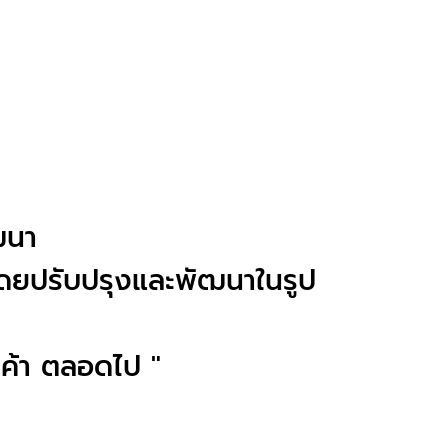
ัฒนา
โดยปรับปรุงและพัฒนาในรูป
ูกค้า ตลอดไป "