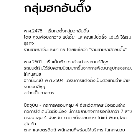
กลุ่มฮกอันตึ๊ง
พ.ศ.2478 - เริ่มก่อตั้งกลุ่มฮกอันตึ๊ง
โดย คุณพ่อย่งกวาง แซ่เอี๊ยะ และคุณแม่ซิ่วลั้ง แซ่แต้ ได้เริ่ม
ธุรกิจ
ร้านขายยาจีนและยาไทย โดยใช้ชื่อว่า "ร้านขายยาฮกอันตึ๊ง"
พ.ศ.2501 - เริ่มเป็นตัวแทนจำหน่ายรถยนต์อีซูซุ
รถยนต์เริ่มได้รับความนิยมมากขึ้นจากการพัฒนารูปทรงรถยน
ให้ทันสมัย
จากนั้นในปี พ.ศ.2504 ได้รับการแต่งตั้งเป็นตัวแทนจำหน่าย
รถยนต์อีซูซุ
อย่างเป็นทางการ
ปัจจุบัน - กิจการครอบคลุม 4 จังหวัดภาคเหนือตอนล่าง
กิจการได้เติบโตต่อเนื่อง มีการขยายกิจการออกไปกว่า 7 สา
ครอบคลุม 4 จังหวัด ภาคเหนือตอนล่าง ได้แก่ พิษณุโลก
สุโขทัย
ตาก และอุตรดิตถ์ พนักงานที่พร้อมให้บริการ ในทุกหน่วย