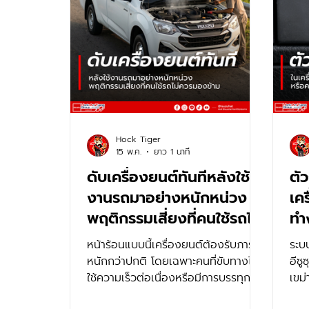
Hock Tiger
15 พ.ค.
ยาว 1 นาที
ดับเครื่องยนต์ทันทีหลังใช้
ตั
งานรถมาอย่างหนักหน่วง
เค
พฤติกรรมเสี่ยงที่คนใช้รถไม่
ทำ
ควรมองข้าม
ด้
หน้าร้อนแบบนี้เครื่องยนต์ต้องรับภาระ
ระบ
หรื
หนักกว่าปกติ โดยเฉพาะคนที่ขับทางไกล
อีซู
ใช้ความเร็วต่อเนื่องหรือมีการบรรทุก
เขม
ของหนัก ซึ่งทั้งหมดนี้ทำให้เกิดความ
เสีย