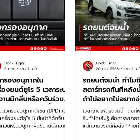
Hock Tiger
Hock Tiger
6 ก.พ.
ยาว 1 นาที
20 ต.ค. 2568
ยาว 1 นาท
วกรองอนุภาคใน
รถยนต์จมน้ำ ทำไมถ
รื่องยนต์ยูโร 5 เวลาระบบ
สตาร์ทรถทันทีหลังน
งานมีกลิ่นหรือควันร่วม
ถ้าไม่อยากไม่อยากจ่
วย อาการลักษณะนี้ปกติ
ซ่อมหลักแสน?
บตัวกรองอนุภาคดีเซล (DPD) ในรถ
เวลาเกิดเหตุรถจมน้ำ สิ่งท
อไม่
ซุเครื่องยนต์ยูโร 5 มีหน้าที่ดักจับ
รีบทำโดยไม่รู้ คือการพยาย
่าควันหรืออนุภาคฝุ่นขนาดเล็กจากไอ
แต่ความจริงนี่คือสิ่งที่ห้าม
 และเผาไหม้เขม่าที่สะสมผ่าน