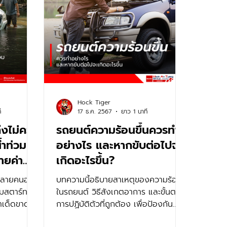
Hock Tiger
ี
17 ธ.ค. 2567
ยาว 1 นาที
ึงไม่ควร
รถยนต์ความร้อนขึ้นควรทำ
้ำท่วม
อย่างไร และหากขับต่อไปจะ
ายค่า
เกิดอะไรขึ้น?
ี่หลายคนอาจ
บทความนี้อธิบายสาเหตุของความร้อน
ามสตาร์ทรถ
ในรถยนต์ วิธีสังเกตอาการ และขั้นตอน
ทำเด็ดขาด!
การปฏิบัติตัวที่ถูกต้อง เพื่อป้องกัน
ความเสียหายของเครื่องยนต์