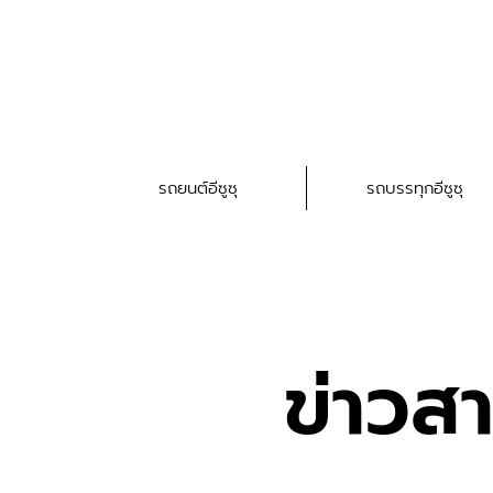
รถยนต์อีซูซุ
รถบรรทุกอีซูซุ
ข่าวส