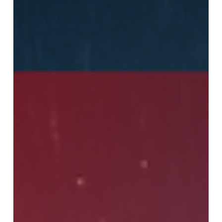
Hock Tiger
5 ธ.ค. 2568
ยาว 1 นาที
จอดสวนทางเดินรถ ความเสี่ยงที่มาจากมุม
มองจำกัดของผู้ขับขี่ นำไปสู่อุบัติเหตุได้
อย่างไร?
การจอดรถให้หันหน้าไปตามทิศทางการเดินรถเป็นข้อกำหนดสำคัญ
ตามกฎหมายจราจรไทย โดยต้องจอดด้านซ้ายของทางเดินรถและชิด
ขอบทาง ช่วยให้รถคันอื่นสังเกตเห็นได้ง่าย ลดโอกาสเกิดอุบัติเหตุ