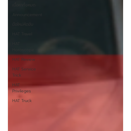
เนื้อหาทั้งหมด
Announcement
มือใหม่หัดขับ
HAT Travel
HAT
Horoscope
HAT Review
HAT Service
Trick
HAT
Privileges
HAT Truck