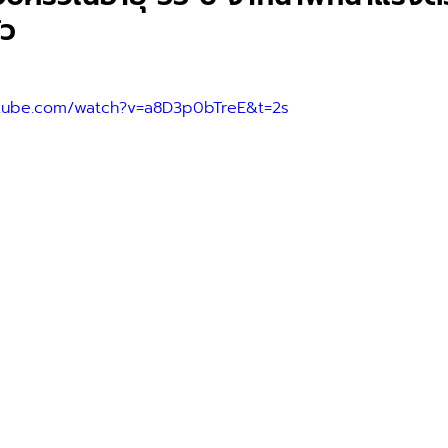
ัว
utube.com/watch?v=a8D3p0bTreE&t=2s