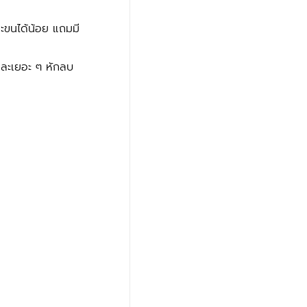
และขนได้น้อย แถมมี
ีละเยอะ ๆ หักลบ