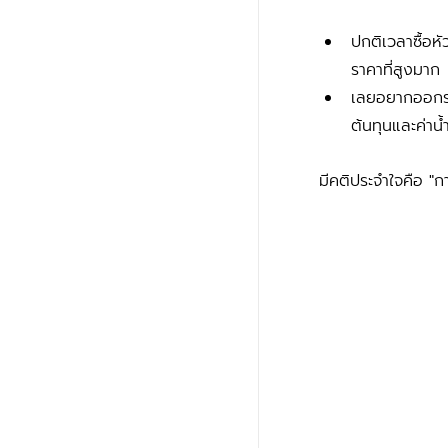
ปกติเวลาซื้อหั
ราคาที่สูงมาก
เลยอยากออกรถม
ต้นทุนและค่าน้
มีคติประจำใจคือ "ก