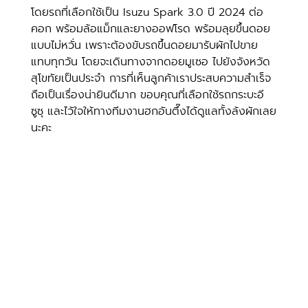
โดยรถที่เลือกใช้เป็น Isuzu Spark 3.0 ปี 2024 ต่อ
คอก พร้อมล้อแม็กและยางออฟโรด พร้อมลุยขึ้นดอย 
แบบไม่หวั่น เพราะต้องขับรถขึ้นดอยมารับผักไปขาย
แทบทุกวัน โดยจะเดินทางจากดอยมูเซอ ไปยังจังหวัด
สุโขทัยเป็นประจำ การที่เห็นลูกค้าเราประสบความสำเร็จ
ถือเป็นเรื่องน่ายินดีมาก ขอบคุณที่เลือกใช้รถกระบะอี
ซูซุ และไว้ใจให้ทางทีมงานฮกอันตึ๊งได้ดูแลทั้งล้งผักเลย
นะคะ