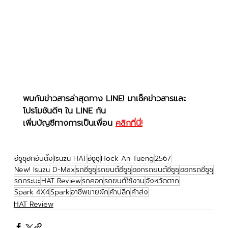
พบกับข่าวสารล่าสุดทาง LINE! มาเช็คข่าวสารและ
โปรโมชันดีๆ ใน LINE กัน
เพิ่มบัญชีทางการเป็นเพื่อน 
คลิกที่นี่!
อีซูซุฮกอันตึ๊ง
Isuzu HAT
อีซูซุ
Hock An Tueng
2567
New! Isuzu D-Max
รถอีซูซุ
รถยนต์อีซูซุ
ออกรถยนต์อีซูซุ
ออกรถอีซูซุ
รถกระบะ
HAT Review
รถคอก
รถยนต์ใช้งาน
จังหวัดตาก
Spark 4X4
Spark
อาชีพขายผัก
ค้าปลีก
ค้าส่ง
HAT Review