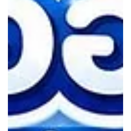
ฤกษ์ดีมาแล้ว ใครเล็งรถใหม่ เดือนนี้ห้ามพลาด! เดือนกรกฎาคม 2569
มีวันมงคลให้เลือกหลายวัน จะรับรถ จะออกรถใหม่ จะเปลี่ยนคันเก่า
เป็นคันใหม่ ก็จัดให้ตรงวันดีไว้ก่อน สบายใจ ขับขี่เฮงๆ เงินไหล งาน
เข้า ลูกค้าเข้า เดินทางปลอดภัย