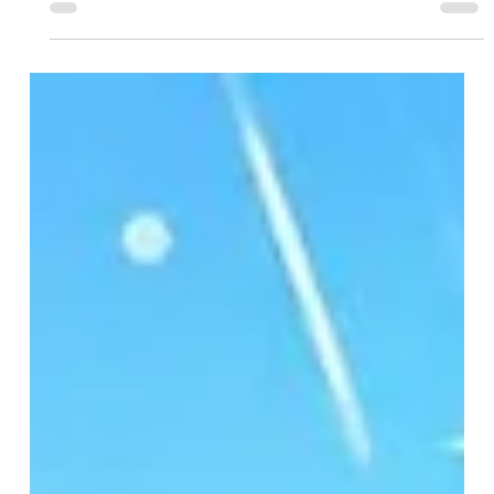
Hock Tiger
30 ก.ค.
ยาว 1 นาที
ฤกษ์ออกรถยนต์ เดือนสิงหาคม 2569
ฤกษ์ออกรถเดือนสิงหาคม 2569 ก็จัดมาให้ครบแล้ว จะสายมู สายเฮง
ก็เลือกวันที่ถูกใจได้เลย ส่วนใครที่ดูฤกษ์เสร็จแล้ว...เหลือแค่ดูเงินใน
บัญชี ไม่ต้องกังวล แวะมาคุยกับเซลล์ก่อนได้ เดี๋ยวช่วยแนะนำโปรโม
ชั่นและค่างวดให้แบบเบาๆ