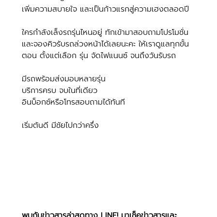
เพิ่มความสบายใจ และเป็นก้าวแรกสู่ความเฮงตลอดปี 
ใครกำลังเล็งรถรุ่นไหนอยู่ ทักเข้ามาสอบถามโปรโมชั่น
และจองคิวรับรถล่วงหน้าได้เลยนะคะ ให้เราดูแลทุกขั้น
ตอน ตั้งแต่เลือก รุ่น จัดไฟแนนซ์ จนถึงวันรับรถ 
มีรถพร้อมส่งมอบหลายรุ่น
บริการครบ จบในที่เดียว
อินบ็อกซ์หรือโทรสอบถามได้ทันที
เริ่มต้นดี มีชัยไปกว่าครึ่ง
พบกับข่าวสารล่าสุดทาง LINE! มาเช็คข่าวสารและ