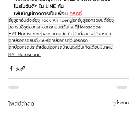
โปรโมชันดีๆ ใน LINE กัน
เพิ่มบัญชีทางการเป็นเพื่อน 
คลิกที่
อีซูซุฮกอันตึ๊ง
อีซูซุ
Hock An Tueng
รถอีซูซุ
ออกรถยนต์อีซูซุ
ออกรถอีซูซุ
ออกรถ
ออกรถยนต์วันไหนดี
Horoscope
HAT Horoscope
ออกรถตามวันเกิด
วันดีออกรถ
วันมงคล
ฤกษ์ออกรถยนต์
2569
ฤกษ์ออกรถ
วันออกรถ
ฤกษ์ออกรถประจำเดือน
ออกรถป้ายแดง
วันเกิด
เดือนมีนาคม
HAT Horoscope
โพสต์ล่าสุด
ดูทั้งหมด