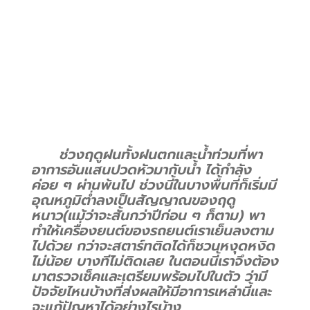
ช่วงฤดูฝนทั้งฝนตกและน้ำท่วมที่พา
อาการอันแสนปวดหัวมากับน้ำ ได้กำลัง
ค่อย ๆ ผ่านพ้นไป ช่วงนี้ในบางพื้นที่ก็เริ่มมี
อุณหภูมิต่ำลงเป็นสัญญาณของฤดู
หนาว(แม้ว่าจะสั้นกว่าปีก่อน ๆ ก็ตาม) พา
ทำให้เครื่องยนต์ของรถยนต์เราเย็นลงตาม
ไปด้วย กว่าจะสตาร์ทติดได้ก็ชวนหงุดหงิด
ไม่น้อย บางทีไม่ติดเลย ในตอนนี้เราจึงต้อง
มาตรวจเช็คและเตรียมพร้อมไปในตัว ว่ามี
ปัจจัยไหนบ้างที่ส่งผลให้มีอาการเหล่านี้และ
จะแก้ปัญหาได้อย่างไรบ้าง