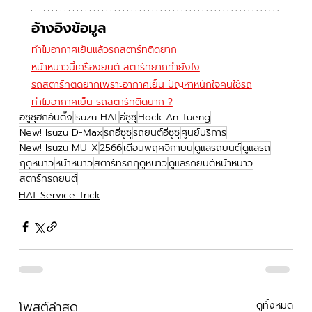
อ้างอิงข้อมูล
ทำไมอากาศเย็นแล้วรถสตาร์ทติดยาก
หน้าหนาวนี้เครื่องยนต์ สตาร์ทยากทำยังไง
รถสตาร์ทติดยากเพราะอากาศเย็น ปัญหาหนักใจคนใช้รถ
ทำไมอากาศเย็น รถสตาร์ทติดยาก ?
อีซูซุฮกอันตึ๊ง
Isuzu HAT
อีซูซุ
Hock An Tueng
New! Isuzu D-Max
รถอีซูซุ
รถยนต์อีซูซุ
ศูนย์บริการ
New! Isuzu MU-X
2566
เดือนพฤศจิกายน
ดูแลรถยนต์
ดูแลรถ
ฤดูหนาว
หน้าหนาว
สตาร์ทรถฤดูหนาว
ดูแลรถยนต์หน้าหนาว
สตาร์ทรถยนต์
HAT Service Trick
โพสต์ล่าสุด
ดูทั้งหมด