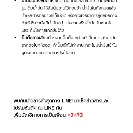
น้ำมันในถังหมด
 ให้เช็กดูน้ำมันคงเหลือในถัง ถ้ามีไฟเตือน
รูปเติมน้ำมัน ให้สันนิษฐานไว้ก่อนว่า น้ำมันในถังหมดแล้ว 
ทำให้สตาร์ทอย่างไรก็ไม่ติด หรืออาจเจออาการลูกลอยค้าง 
ทำให้เห็นว่ายังมีน้ำมันอยู่ แต่ความจริงน้ำมันมันหมดไป
แล้ว ก็มีโอกาสเกิดขึ้นได้ฃ
ปั๊มติ๊กอาจเสีย
 เนื่องจากปั๊มติ๊กจะทำหน้าที่ในการส่งน้ำมัน
จากถังไปทีหัวฉีด  ถ้าปั๊มติ๊กไม่ทำงาน ก็จะไม่มีน้ำมันเข้าไป
จุดระเบิด สตาร์ทอย่างไรก็ไม่ติด
พบกับข่าวสารล่าสุดทาง LINE! มาเช็คข่าวสารและ
โปรโมชันดีๆ ใน LINE กัน
เพิ่มบัญชีทางการเป็นเพื่อน 
คลิกที่นี่!