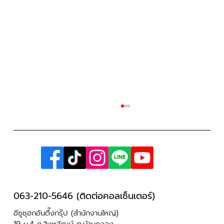
063-210-5646 (ติดต่อคอลเซ็นเตอร์)
อีซูซุฮกอันตึ๊งกรุ๊ป (สำนักงานใหญ่)
Hi-Lander 1.9 L DA 2 ประตู ปี 2023 ของ
19 ม.4 ถ.สิงหวัฒน์ ต.บ้านคลอง