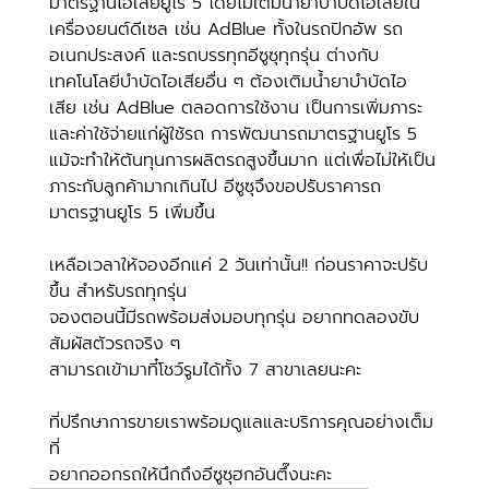
มาตรฐานไอเสียยูโร 5 โดยไม่เติมน้ำยาบำบัดไอเสียใน
เครื่องยนต์ดีเซล เช่น AdBlue ทั้งในรถปิกอัพ รถ
อเนกประสงค์ และรถบรรทุกอีซูซุทุกรุ่น ต่างกับ
เทคโนโลยีบำบัดไอเสียอื่น ๆ ต้องเติมน้ำยาบำบัดไอ
เสีย เช่น AdBlue ตลอดการใช้งาน เป็นการเพิ่มภาระ
และค่าใช้จ่ายแก่ผู้ใช้รถ การพัฒนารถมาตรฐานยูโร 5 
แม้จะทำให้ต้นทุนการผลิตรถสูงขึ้นมาก แต่เพื่อไม่ให้เป็น
ภาระกับลูกค้ามากเกินไป อีซูซุจึงขอปรับราคารถ
มาตรฐานยูโร 5 เพิ่มขึ้น
เหลือเวลาให้จองอีกแค่ 2 วันเท่านั้น!! ก่อนราคาจะปรับ
ขึ้น สำหรับรถทุกรุ่น
จองตอนนี้มีรถพร้อมส่งมอบทุกรุ่น อยากทดลองขับ 
สัมผัสตัวรถจริง ๆ
สามารถเข้ามาที๋โชว์รูมได้ทั้ง 7 สาขาเลยนะคะ
ที่ปรึกษาการขายเราพร้อมดูแลและบริการคุณอย่างเต็ม
ที่
อยากออกรถให้นึกถึงอีซูซุฮกอันตึ๊งนะคะ