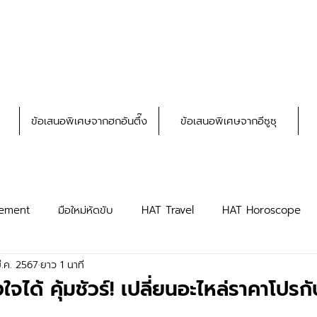
ข้อเสนอพิเศษจากฮกอันตึ๊ง
ข้อเสนอพิเศษจากอีซูซุ
ement
มือใหม่หัดขับ
HAT Travel
HAT Horoscope
ี.ค. 2567
ยาว 1 นาที
HAT Privileges
HAT Truck
งใจได้ คุ้มชัวร์! เปลี่ยนอะไหล่ราคาโปรกั