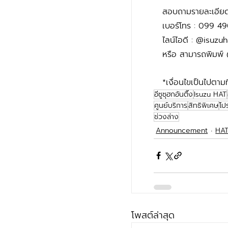
สอบถามรายละเอียดเพ
เบอร์โทร : 099 
ไลน์ไอดี : @isuzuh
หรือ สามารถพิมพ์ 
*เงื่อนไขเป็นไปตาม
อีซูซุฮกอันตึ๊ง
Isuzu HAT
ศูนย์บริการ
สิทธิพิเศษ
โปร
ช่วงล่าง
Announcement
HAT
โพสต์ล่าสุด