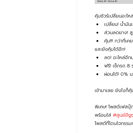
คุ้มชัวร์เปลี่ยนอะไ
เปลี่ยน! น้ำมัน
ส่วนลดยาง! ส
คุ้ม!!! กว่าที่
และยังคุ้มได้อีก!
ลด! อะไหล่อี
ฟรี! เช็กรถ 8
ผ่อนได้! 0% น
เข้ามาเลย ยังไงก็คุ
พิเศษ! โพสต์เฟสบุ
พร้อมใส่ 
#ศ
ูนย์อีซ
โพสต์ที่โดนใจกรร