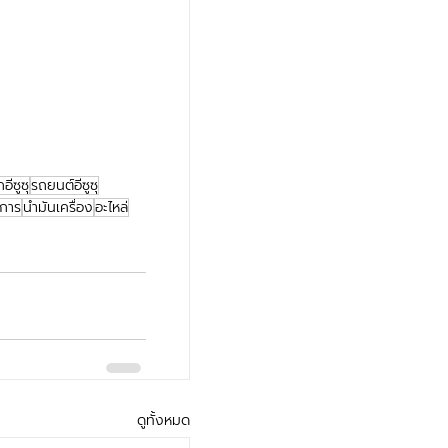
อีซูซุ
รถยนต์อีซูซุ
ิการ
น้ำมันเครื่อง
อะไหล่
ดูทั้งหมด