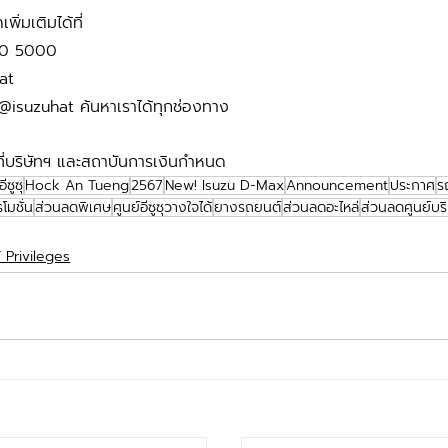
ิ่มเติมได้ที่
490 5000
at
@isuzuhat ค้นหาเราได้ทุกช่องทาง
ที่บริษัทฯ และสถาบันการเงินกำหนด
อีซูซุ
Hock An Tueng
2567
New! Isuzu D-Max
Announcement
ประกาศ
รถ
โมชั่น
ส่วนลดพิเศษ
ศูนย์อีซูซุวางใจได้
ยางรถยนต์
ส่วนลดอะไหล่
ส่วนลดศูนย์บร
 Privileges