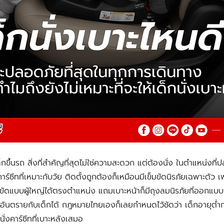
ร์ซีทที่เหมาะกับวัย ติดตั้งถูกต้องก็เหมือนมีเข็มขัดนิรภัยเฉพาะตัว 
ข็มขัดแบบผู้ใหญ่ได้ตรงตำแหน่ง แถมเบาะหน้าก็มีถุงลมนิรภัยที่ออกแบบม
ันตรายกับเด็กได้ กฎหมายไทยเองก็เลยกำหนดไว้ชัดว่า เด็กอายุต่ำกว่
ั่งคาร์ซีทที่เบาะหลังเสมอ