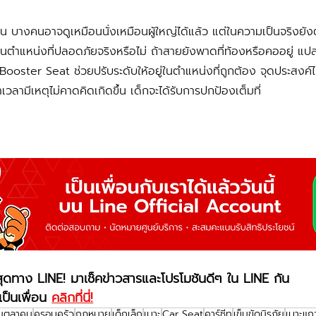
โตขึ้น บางคนอาจดูเหมือนนั่งเหมือนผู้ใหญ่ได้แล้ว แต่ในความเป็นจริงย
ู่ในตำแหน่งที่ปลอดภัยจริงหรือไม่ ถ้าสายยังพาดที่ท้องหรือคออยู่ แปลว
Booster Seat ช่วยปรับระดับให้อยู่ในตำแหน่งที่ถูกต้อง จุดประสงค์ไ
่าเวลามีเหตุไม่คาดคิดเกิดขึ้น เด็กจะได้รับการปกป้องเต็มที่
ุดทาง LINE! มาเช็คข่าวสารและโปรโมชันดีๆ ใน LINE กัน
ป็นเพื่อน 
คลิกที่นี่!
อนตุลาคม
ครอบครัว
กฎหมาย
เด็กเล็ก
เบาะ
Car Seat
คาร์ซีท
เข็มขัดนิรภัย
เบาะแถ