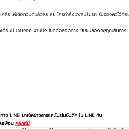
หลือแค่เลือกวันดีแล้วลุยเลย ใครกำลังแพลนรับรถ รีบจองคิวไว้ก่อ
ถเดือนนี้ เงินงอก งานปัง โชคดีตลอดทาง ขับขี่ปลอดภัยทุกเส้นทาง
ดทาง LINE! มาเช็คข่าวสารและโปรโมชันดีๆ ใน LINE กัน
นเพื่อน 
คลิกทีนี่