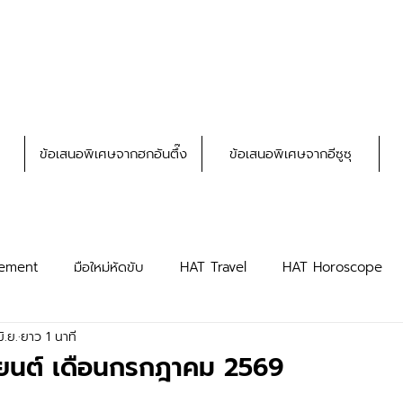
ข้อเสนอพิเศษจากฮกอันตึ๊ง
ข้อเสนอพิเศษจากอีซูซุ
ement
มือใหม่หัดขับ
HAT Travel
HAT Horoscope
ิ.ย.
ยาว 1 นาที
HAT Privileges
HAT Truck
ยนต์ เดือนกรกฎาคม 2569