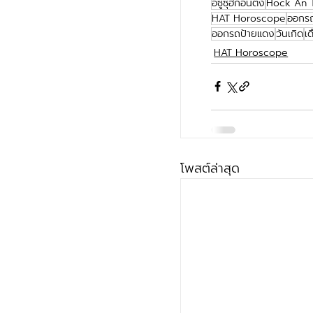
อีซูซุฮกอันตึ๊ง
Hock An 
HAT Horoscope
ออกรถ
ออกรถป้ายแดง
วันเกิด
เ
HAT Horoscope
โพสต์ล่าสุด