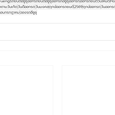
Tueng
รถยนต์อีซูซุ
ออกรถยนต์อีซูซุ
ออกรถอีซูซุ
ออกรถ
ออกรถยนต์วันไหนดี
Ho
ตามวันเกิด
วันดีออกรถ
วันมงคล
ฤกษ์ออกรถยนต์
2569
ฤกษ์ออกรถ
วันออกร
ดือนกรกฎาคม
จองรถอีซูซุ