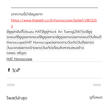
บทความนี้นำข้อมูลจาก
https://www.thairath.co.th/horoscope/belief/280325
3
อีซูซุฮกอันตึ๊ง
Isuzu HAT
อีซูซุ
Hock An Tueng
2567
รถอีซูซุ
รถยนต์อีซูซุ
ออกรถยนต์อีซูซุ
ออกรถอีซูซุ
ออกรถ
ออกรถยนต์วันไหนดี
Horoscope
HAT Horoscope
ออกรถตามวันเกิด
วันดีออกรถ
วันมงคล
ออกรถป้ายแดง
วันเกิด
เดือนสิงหาคม
หมอช้าง
ทศพร ศรีตุลา
HAT Horoscope
โพสต์ล่าสุด
ดูทั้งหมด