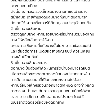
ซึ่งมีผลโดยตรงกับประสิทธิภาพการรีดน้ำและการยึด
เกาะบนถนนเปียก
ดังนั้น เราควรตรวจเช็กลมยางตามคำแนะนำอย่าง
สม่ำเสมอ โดยค่าแรงดันลมยางที่เหมาะสมสามารถ
สังเกตได้ จากสติ๊กเกอร์ที่ติดอยู่ขอบประตูด้านคนขับ
2. เช็กความเสียหาย
ตรวจดูแก้มยาง หากมีรอยบาดหรือมีการบวมของแก้ม
ยาง ให้หลีกเลี่ยงการใช้งาน
เพราะการเสียหายที่แก้มยางนั้นไม่สามารถซ่อมแซมได้ 
และเสี่ยงต่อการระเบิดของยางขณะขับขี่ ควรเปลี่ยน
ยางเส้นนี้โดยทันที
3. เช็กความลึกดอกยาง
ดอกยางเป็นส่วนสำคัญในการรีดน้ำของยางรถยนต์
เมื่อความลึกของดอกยางลดน้อยลงประสิทธิภาพใน
การยึดเกาะบนถนนที่เปียกจะลดลงตามไปด้วย
หากปล่อยให้สึกหรอจนดอกยางใกล้หมด อาจทำให้เกิด
อาการเหินน้ำ และเสียการควบคุมบนถนนเปียกได้ง่าย 
เราสามารถเช็กความลึกดอกยางได้ง่ายๆ โดยใช้
ไม้บรรทัดวัดตรงร่องของดอกยาง