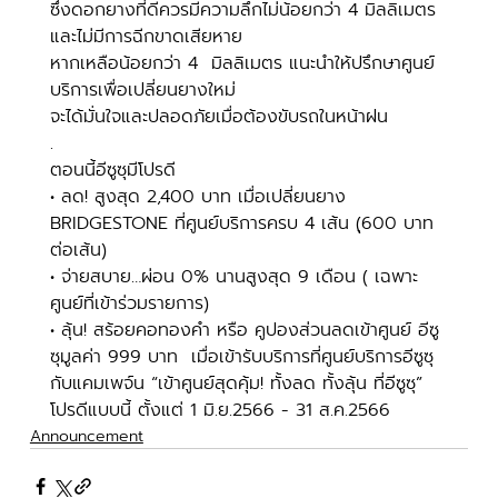
ซึ่งดอกยางที่ดีควรมีความลึกไม่น้อยกว่า 4 มิลลิเมตร 
และไม่มีการฉีกขาดเสียหาย
หากเหลือน้อยกว่า 4  มิลลิเมตร แนะนำให้ปรึกษาศูนย์
บริการเพื่อเปลี่ยนยางใหม่
จะได้มั่นใจและปลอดภัยเมื่อต้องขับรถในหน้าฝน
.
ตอนนี้อีซูซุมีโปรดี 
• ลด! สูงสุด 2,400 บาท เมื่อเปลี่ยนยาง 
BRIDGESTONE ที่ศูนย์บริการครบ 4 เส้น (ุ600 บาท 
ต่อเส้น)
• จ่ายสบาย…ผ่อน 0% นานสูงสุด 9 เดือน (​ เฉพาะ
ศูนย์ที่เข้าร่วมรายการ)
• ลุ้น! สร้อยคอทองคำ หรือ คูปองส่วนลดเข้าศูนย์ อีซู
ซุมูลค่า 999 บาท  เมื่อเข้ารับบริการที่ศูนย์บริการอีซูซุ 
กับแคมเพจ์น “เข้าศูนย์สุดคุ้ม! ทั้งลด ทั้งลุ้น ที่อีซูซุ”​
โปรดีแบบนี้ ตั้งแต่ 1 มิ.ย.2566 - 31 ส.ค.2566
Announcement