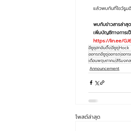
แล้วพบกันที่โชว์รูมอ
พบกับข่าวสารล่าสุ
เพิ่มบัญชีทางการเป็
https://lin.ee/G
อีซูซุฮกอันตึ๊ง
อีซูซุ
Hock 
ออกรถอีซูซุ
ออกรถ
ออกรถ
เดือนพฤษภาคม
สิริมงค
Announcement
โพสต์ล่าสุด