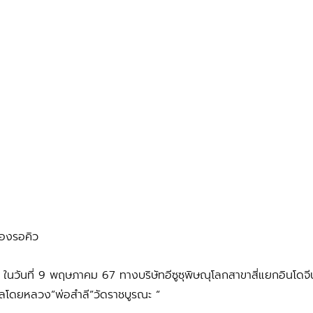
้องรอคิว
รถ ในวันที่ 9 พฤษภาคม 67 ทางบริษัทอีซูซุพิษณุโลกสาขาสี่แยกอินโดจี
คลโดยหลวง”พ่อสำลี”วัดราชบูรณะ “