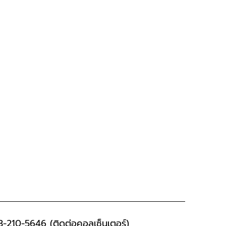
การเตรียมและวิธีไหว้
ัยตลอดเส้นทางรับปี
-210-5646 (ติดต่อคอลเซ็นเตอร์)