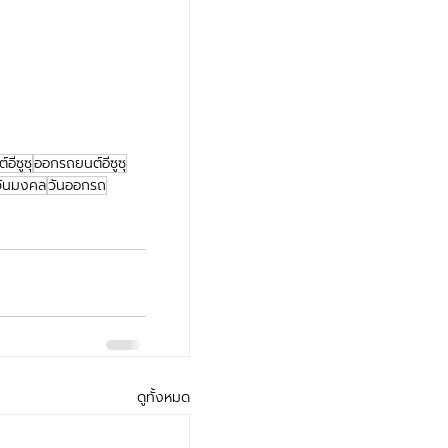
อีซูซุ
ออกรถยนต์อีซูซุ
วันมงคล
วันออกรถ
ดูทั้งหมด