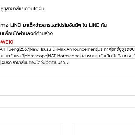
ีซูซุสาขาสี่แยกอินโดจีน
ดทาง LINE! มาเช็คข่าวสารและโปรโมชันดีๆ ใน LINE กัน
นเพื่อนได้ผ่านลิงก์ด้านล่าง
J6WE10
An Tueng
2567
New! Isuzu D-Max
Announcement
ประกาศ
รถอีซูซุ
รถยนต์
ยนต์วันไหนดี
Horoscope
HAT Horoscope
ออกรถตามวันเกิด
วันดีออกรถ
ล
เจิมรถ
สาขาสี่แยกอินโดจีน
วัดราชบูรณะ