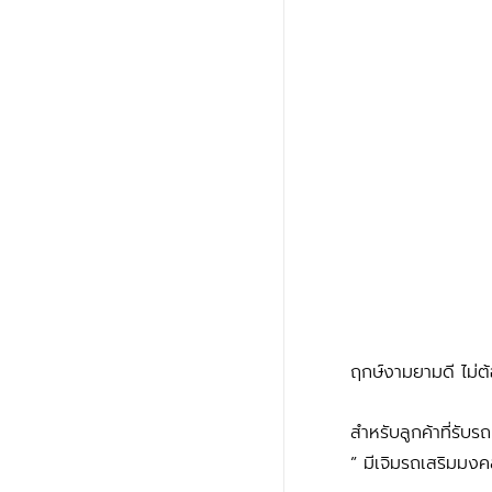
ฤกษ์งามยามดี ไม่ต
สำหรับลูกค้าที่รับ
” มีเจิมรถเสริมมง