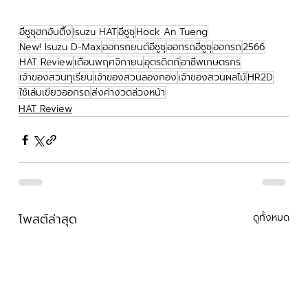
อีซูซุฮกอันตึ๊ง
Isuzu HAT
อีซูซุ
Hock An Tueng
New! Isuzu D-Max
ออกรถยนต์อีซูซุ
ออกรถอีซูซุ
ออกรถ
2566
HAT Review
เดือนพฤศจิกายน
อุตรดิตถ์
อาชีพเกษตรกร
เจ้าของสวนทุเรียน
เจ้าของสวนลองกอง
เจ้าของสวนผลไม้
HR2D
ใช้เล่มเขียวออกรถ
ส่งค่างวดล่วงหน้า
HAT Review
โพสต์ล่าสุด
ดูทั้งหมด