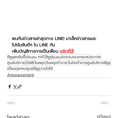
พบกับข่าวสารล่าสุดทาง LINE! มาเช็คข่าวสารและ
โปรโมชันดีๆ ใน LINE กัน
เพิ่มบัญชีทางการเป็นเพื่อน 
คลิกที่นี่!
อีซูซุฮกอันตึ๊ง
Isuzu HAT
อีซูซุ
Isuzu
Announcement
ประกาศ
ศูนย์บริการ
2568
วันหยุด
วันหยุดทำการ
วันปิดทำการ
ศูนย์บริการอีซูซุ
เดือนตุลาคม
ศูนย์อีซูซุวางใจได้
Announcement
โพสต์ล่าสุด
ดูทั้งหมด