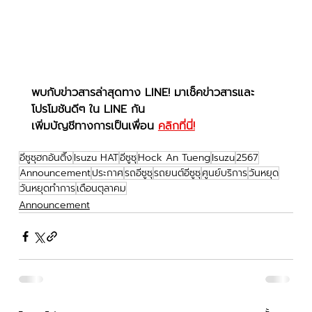
พบกับข่าวสารล่าสุดทาง LINE! มาเช็คข่าวสารและ
โปรโมชันดีๆ ใน LINE กัน
เพิ่มบัญชีทางการเป็นเพื่อน 
คลิกที่นี่!
อีซูซุฮกอันตึ๊ง
Isuzu HAT
อีซูซุ
Hock An Tueng
Isuzu
2567
Announcement
ประกาศ
รถอีซูซุ
รถยนต์อีซูซุ
ศูนย์บริการ
วันหยุด
วันหยุดทำการ
เดือนตุลาคม
Announcement