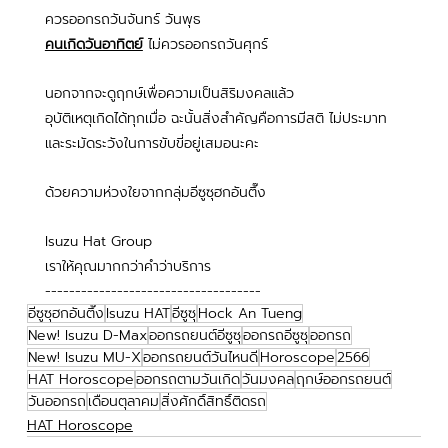
ควรออกรถวันจันทร์ วันพุธ
คนเกิดวันอาทิตย์
 ไม่ควรออกรถวันศุกร์
นอกจากจะดูฤกษ์เพื่อความเป็นสิริมงคลแล้ว
อุบัติเหตุเกิดได้ทุกเมื่อ ฉะนั้นสิ่งสำคัญคือการมีสติ ไม่ประมาท
และระมัดระวังในการขับขี่อยู่เสมอนะคะ
ด้วยความห่วงใยจากกลุ่มอีซูซุฮกอันตึ๊ง
Isuzu Hat Group
เราให้คุณมากกว่าคำว่าบริการ
------------------------------------
อีซูซุฮกอันตึ๊ง
Isuzu HAT
อีซูซุ
Hock An Tueng
New! Isuzu D-Max
ออกรถยนต์อีซูซุ
ออกรถอีซูซุ
ออกรถ
New! Isuzu MU-X
ออกรถยนต์วันไหนดี
Horoscope
2566
HAT Horoscope
ออกรถตามวันเกิด
วันมงคล
ฤกษ์ออกรถยนต์
วันออกรถ
เดือนตุลาคม
สิ่งศักดิ์สิทธิ์ติดรถ
HAT Horoscope