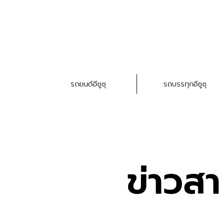
รถยนต์อีซูซุ
รถบรรทุกอีซูซุ
ข่าวส