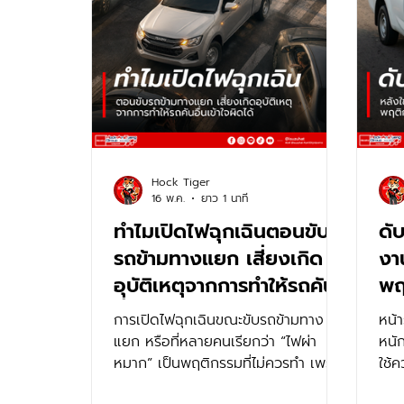
Hock Tiger
16 พ.ค.
ยาว 1 นาที
ทำไมเปิดไฟฉุกเฉินตอนขับ
ดับ
รถข้ามทางแยก เสี่ยงเกิด
งา
อุบัติเหตุจากการทำให้รถคัน
พฤต
อื่นเข้าใจผิดได้?
คว
การเปิดไฟฉุกเฉินขณะขับรถข้ามทาง
หน้า
แยก หรือที่หลายคนเรียกว่า “ไฟผ่า
หนั
หมาก” เป็นพฤติกรรมที่ไม่ควรทำ เพราะ
ใช้ค
อาจทำให้รถคันอื่นเข้าใจผิดได้ง่าย โดย
ของห