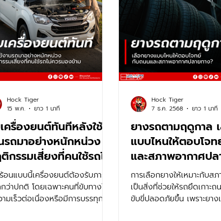
Hock Tiger
Hock Tiger
15 พ.ค.
ยาว 1 นาที
7 ธ.ค. 2568
ยาว 1 นาที
เครื่องยนต์ทันทีหลังใช้
ยางรถตามฤดูกาล เ
นรถมาอย่างหนักหน่วง
แบบไหนให้ตอบโจทย
ิกรรมเสี่ยงที่คนใช้รถไม่
และสภาพอากาศปล
รมองข้าม
ร้อนแบบนี้เครื่องยนต์ต้องรับภาระ
การเลือกยางให้เหมาะกับส
กกว่าปกติ โดยเฉพาะคนที่ขับทางไกล
เป็นสิ่งที่ช่วยให้รถยึดเกาะถ
วามเร็วต่อเนื่องหรือมีการบรรทุก
ขับขี่ปลอดภัยขึ้น เพราะยา
นัก ซึ่งทั้งหมดนี้ทำให้เกิดความ
ถูกออกแบบมาให้ทำงานดีที่ส